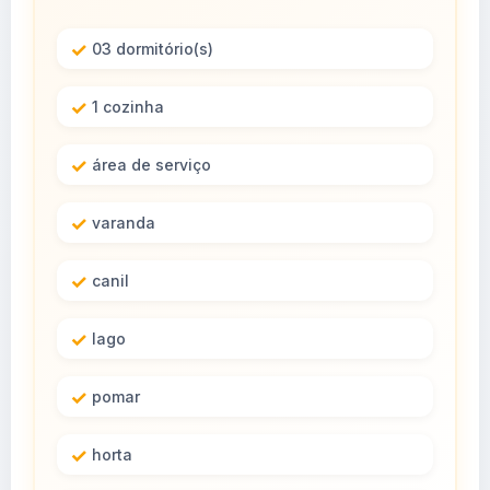
03 dormitório(s)
1 cozinha
área de serviço
varanda
canil
lago
pomar
horta