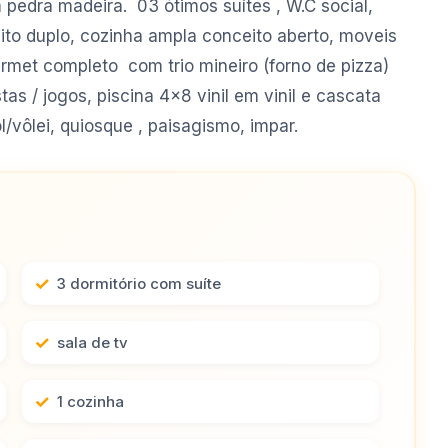
edra madeira. 03 ótimos suítes , W.C social,
reito duplo, cozinha ampla conceito aberto, moveis
rmet completo com trio mineiro (forno de pizza)
as / jogos, piscina 4x8 vinil em vinil e cascata
vôlei, quiosque , paisagismo, impar.
3 dormitório com suíte
sala de tv
1 cozinha